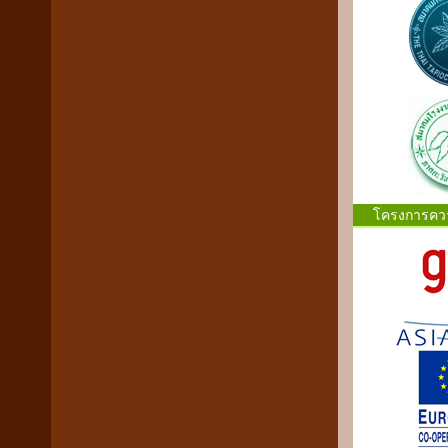
โครงการควา