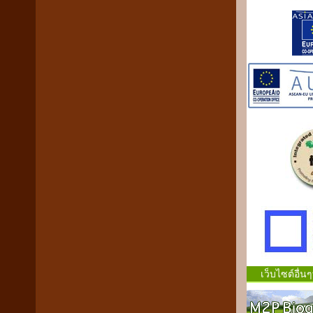
เว็บไซต์อื่นๆท